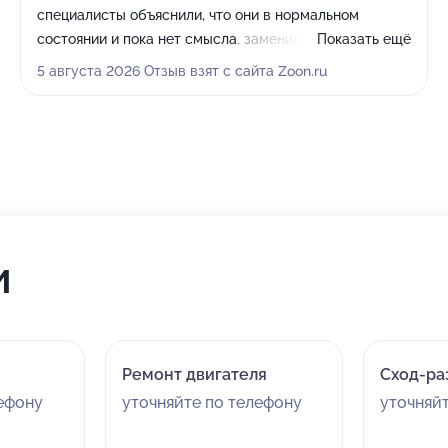
специалисты объяснили, что они в нормальном
состоянии и пока нет смысла, заменили только
Показать ещё
пыльники приводов. Мне понравилась
5 августа 2026 Отзыв взят с сайта Zoon.ru
клиентоориентированность сотрудников: в зоне
обслуживания сидят грамотные и отзывчивые люди,
которые не отказывали и отвечали на любые вопросы.
Они подсказывали, какие запчасти лучше ставить и
что именно стоит ремонтировать.
и
Ремонт двигателя
Сход-ра
лефону
уточняйте по телефону
уточняй