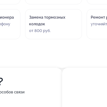
ционера
Замена тормозных
Ремонт 
лефону
колодок
уточняй
от 800 руб.
?
особов связи