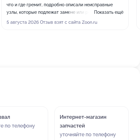
что и где гремит, подробно описали неисправные
узлы, которые подлежат замене или ремонту. В том,
Показать ещё
что диагностика была проведена грамотно, я
5 августа 2026 Отзыв взят с сайта Zoon.ru
убедился дополнительно - заехал к другим людям, они
подтвердили, что всё так и есть.
звал
Интернет-магазин
те по телефону
запчастей
уточняйте по телефону